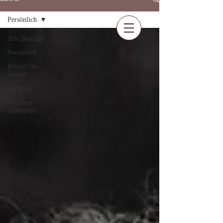
Persönlich
Alle Beiträge
Persönlich
Behind the
Scenes
Termine
Aus dem
Unterricht